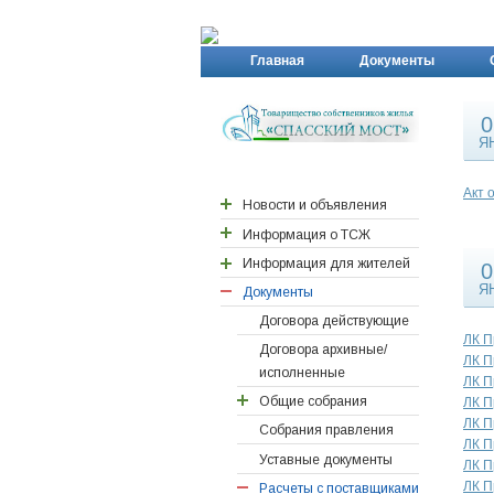
Главная
Документы
0
Я
Акт 
Новости и объявления
Информация о ТСЖ
Новости района ПП
Новости Спасского
Информация для жителей
Реквизиты ТСЖ
0
моста
Я
Документы
Контактная информация
Важные адреса
Правление ТСЖ
Детские сады
Договора действующие
ЛК П
Договора архивные/
Персонал ТСЖ
Поликлинника
ЛК П
исполненные
Ревизионная комиссия
Документы новоселам
ЛК П
Общие собрания
ЛК П
Счетная комиссия
ЛК П
Собрания правления
2026
ЛК П
Уставные документы
2024
ЛК П
ЛК П
Расчеты с поставщиками
2023