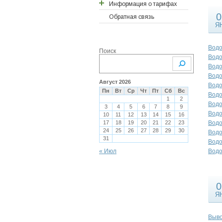
Информация о тарифах
Годовые отчеты
0
Отчеты ревизионной
Обратная связь
Перерасчёты
Я
комиссии
2026
Сметы затрат
2025
Водо
Поиск
Проверки ТСЖ
2024
Водо
Водо
2019-2020 года
Водо
2018-2019 года
Август 2026
Водо
Пн
Вт
Ср
Чт
Пт
Сб
Вс
2017-2018 года
Водо
1
2
Водо
3
4
5
6
7
8
9
2016-2017 года
Водо
10
11
12
13
14
15
16
2015-2016 года
17
18
19
20
21
22
23
Водо
24
25
26
27
28
29
30
Водо
2013-2014 года
31
Водо
« Июл
Водо
0
Я
Выво