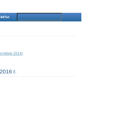
такты
ентября 2014г
016 г.