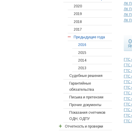
ЛК П
Предыдущие года
2020
ЛК П
2019
2022
ЛК П
ЛК П
2018
2021
2017
2020
Предыдущие года
2019
0
2018
2016
Я
2017
2015
ГТС 
2016
2014
ГТС 
2015
2013
ГТС 
Судебные решения
2014
ГТС 
ГТС 
Гарантийные
2013
ГТС 
обязательства
2012
ГТС 
Письма и претензии
ГТС 
ГТС 
Прочие документы
ГТС 
Показания счетчиков
ГТС 
ОДН, ОДПУ
ГТС 
Отчетность и проверки