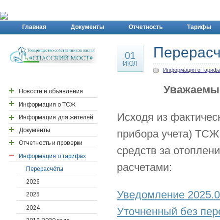
Главная
Документы
Отчетность
Тарифы
Перерасч
01
ИЮЛ
Информация о тариф
Уважаемые
Новости и объявления
Информация о ТСЖ
Новости района ПП
Исходя из фактичес
Новости Спасского
Информация для жителей
Реквизиты ТСЖ
моста
Документы
Контактная информация
Важные адреса
прибора учета) ТСЖ
Отчетность и проверки
Правление ТСЖ
Детские сады
Договора действующие
средств за отоплени
Договора архивные/
Информация о тарифах
Персонал ТСЖ
Поликлинника
Годовые отчеты
расчетами:
исполненные
Отчеты ревизионной
Ревизионная комиссия
Документы новоселам
Перерасчёты
Общие собрания
комиссии
Счетная комиссия
2026
Собрания правления
Сметы затрат
2026
Уведомление 2025.0
2025
Уставные документы
Проверки ТСЖ
2024
2024
Уточненный без пер
Расчеты с поставщиками
2023