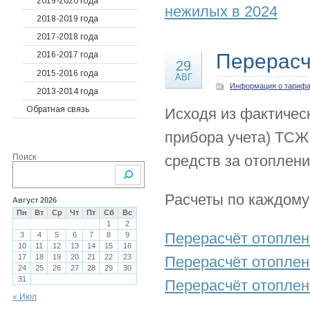
2019-2020 года
нежилых в 2024
Судебные решения
Предыдущие года
2020
2018-2019 года
Гарантийные
2019
2022
2017-2018 года
обязательства
2018
2021
Перерасче
2016-2017 года
29
Письма и претензии
2017
2020
2015-2016 года
АВГ
Прочие документы
Информация о тариф
Предыдущие года
2019
2013-2014 года
Показания счетчиков
2018
2016
Обратная связь
Исходя из фактичес
ОДН, ОДПУ
2017
2015
прибора учета) ТСЖ
2016
2014
Поиск
средств за отоплени
2015
2013
2014
Расчеты по каждому
2013
Август 2026
Пн
Вт
Ср
Чт
Пт
Сб
Вс
2012
1
2
Перерасчёт отоплени
3
4
5
6
7
8
9
10
11
12
13
14
15
16
17
18
19
20
21
22
23
Перерасчёт отоплени
24
25
26
27
28
29
30
31
Перерасчёт отоплени
« Июл