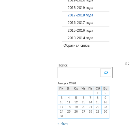
2019-2020 года
Судебные решения
Предыдущие года
2020
2018-2019 года
Гарантийные
2019
2022
2017-2018 года
обязательства
2018
2021
2016-2017 года
Письма и претензии
2017
2020
2015-2016 года
Прочие документы
Предыдущие года
2019
2013-2014 года
Показания счетчиков
2018
2016
Обратная связь
ОДН, ОДПУ
2017
2015
2016
2014
© 
Поиск
2015
2013
2014
2013
Август 2026
Пн
Вт
Ср
Чт
Пт
Сб
Вс
2012
1
2
3
4
5
6
7
8
9
10
11
12
13
14
15
16
17
18
19
20
21
22
23
24
25
26
27
28
29
30
31
« Июл