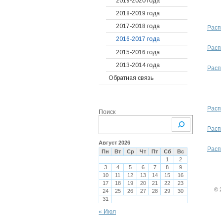
2019-2020 года
Судебные решения
Предыдущие года
2020
2018-2019 года
Гарантийные
2019
2022
2017-2018 года
Расп
обязательства
2018
2021
2016-2017 года
Письма и претензии
Расп
2017
2020
2015-2016 года
Прочие документы
Предыдущие года
2019
2013-2014 года
Расп
Показания счетчиков
2018
2016
Обратная связь
ОДН, ОДПУ
2017
2015
2016
2014
Расп
Поиск
2015
2013
2014
Расп
2013
Август 2026
Расп
Пн
Вт
Ср
Чт
Пт
Сб
Вс
2012
1
2
3
4
5
6
7
8
9
10
11
12
13
14
15
16
17
18
19
20
21
22
23
© 
24
25
26
27
28
29
30
31
« Июл