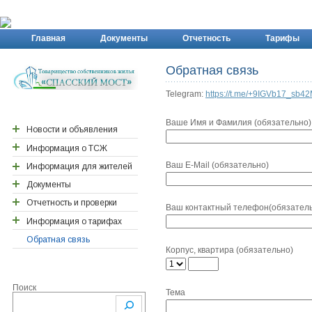
Главная
Документы
Отчетность
Тарифы
Обратная связь
Telegram:
https://t.me/+9IGVb17_sb4
Ваше Имя и Фамилия (обязательно)
Новости и объявления
Информация о ТСЖ
Новости района ПП
Ваш E-Mail (обязательно)
Новости Спасского
Информация для жителей
Реквизиты ТСЖ
моста
Документы
Контактная информация
Важные адреса
Отчетность и проверки
Правление ТСЖ
Детские сады
Договора действующие
Ваш контактный телефон(обязател
Договора архивные/
Информация о тарифах
Персонал ТСЖ
Поликлинника
Годовые отчеты
исполненные
Отчеты ревизионной
Обратная связь
Ревизионная комиссия
Документы новоселам
Перерасчёты
Корпус, квартира (обязательно)
Общие собрания
комиссии
Счетная комиссия
2026
Собрания правления
Сметы затрат
2026
2025
Поиск
Уставные документы
Проверки ТСЖ
2024
Тема
2024
Расчеты с поставщиками
2023