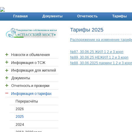
Главная
Документы
Отчетность
Тарифы
Тарифы 2025
Распоряжение на изменение тарифо
№87, 30.06.25 ЖИЛ 1 2 и 3 корп
Новости и объявления
№89, 30.06.25 НЕЖИЛ 1 2 и 3 корп
Информация о ТСЖ
Новости района ПП
№88, 30.06.2025 паркинг 1 2 и 3 кор
Новости Спасского
Информация для жителей
Реквизиты ТСЖ
моста
Документы
Контактная информация
Важные адреса
Отчетность и проверки
Правление ТСЖ
Детские сады
Договора действующие
Договора архивные/
Информация о тарифах
Персонал ТСЖ
Поликлинника
Годовые отчеты
исполненные
Отчеты ревизионной
Ревизионная комиссия
Документы новоселам
Перерасчёты
Общие собрания
комиссии
Счетная комиссия
2026
Собрания правления
Сметы затрат
2026
2025
Уставные документы
Проверки ТСЖ
2024
2024
Расчеты с поставщиками
2023