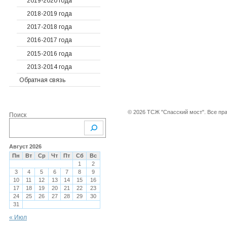
2019-2020 года
Судебные решения
Предыдущие года
2020
2018-2019 года
Гарантийные
2019
2022
2017-2018 года
обязательства
2018
2021
2016-2017 года
Письма и претензии
2017
2020
2015-2016 года
Прочие документы
Предыдущие года
2019
2013-2014 года
Показания счетчиков
2018
2016
Обратная связь
ОДН, ОДПУ
2017
2015
2016
2014
© 2026 ТСЖ "Спасский мост". Все пр
Поиск
2015
2013
2014
2013
Август 2026
Пн
Вт
Ср
Чт
Пт
Сб
Вс
2012
1
2
3
4
5
6
7
8
9
10
11
12
13
14
15
16
17
18
19
20
21
22
23
24
25
26
27
28
29
30
31
« Июл