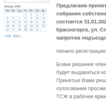
2019-2020 года
Предлагаем принят
Судебные решения
Предыдущие года
2020
2018-2019 года
Январь 2026
Пн
Вт
Ср
Чт
Пт
Сб
Вс
Гарантийные
2019
2022
собрания собствен
2017-2018 года
1
2
3
4
обязательства
2018
2021
5
6
7
8
9
10
11
2016-2017 года
состоится 31.01.202
12
13
14
15
16
17
18
Письма и претензии
2017
2020
2015-2016 года
19
20
21
22
23
24
25
Красногорск, ул. С
Прочие документы
26
27
28
29
30
31
Предыдущие года
2019
2013-2014 года
Показания счетчиков
« Авг
Мар »
2018
2016
напротив подъездов
ОДН, ОДПУ
2017
2015
2016
2014
Начало регистрации
2015
2013
2014
Бланк решения член
2013
будет выдаваться к
2012
Принятые Вами реше
голосовании просим
ТСЖ в рабочее врем