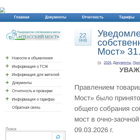
Главная
Документы
Отчетность
Тарифы
Уведомле
22
собствен
ЯНВ
Мост» 31.
Новости и объявления
2026
,
Документы
,
Про
Информация о ТСЖ
Новости района ПП
УВАЖ
Новости Спасского
Информация для жителей
Реквизиты ТСЖ
моста
Документы
Контактная информация
Важные адреса
Правлением товари
Отчетность и проверки
Правление ТСЖ
Детские сады
Договора действующие
Мост» было принято
Договора архивные/
Информация о тарифах
Персонал ТСЖ
Поликлинника
Годовые отчеты
исполненные
общего собрания со
Отчеты ревизионной
Обратная связь
Ревизионная комиссия
Документы новоселам
Перерасчёты
Общие собрания
комиссии
Счетная комиссия
2026
мост в очно-заочной
Собрания правления
Сметы затрат
2026
2025
09.03.2026 г.
Поиск
Уставные документы
Проверки ТСЖ
2024
2024
Расчеты с поставщиками
2023